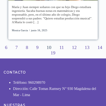
María y Juan siempre soñaron con que su hijo Diego estudiara
ingeniería. Sacaba buenas notas en matemáticas y era
responsable, pero, en el último año de colegio, Diego
sorprendió a sus padres: “Quiero estudiar producción musical”.
A María le costó […]
Monica Garcia
/
junio 16, 2025
6
7
8
9
10
11
12
13
14
19
CONTACTO
Teléfono: 960298970
Dirección: Calle Tomas Ramsey N° 930 Magdalena del
Mar - Lima
NUESTRAS