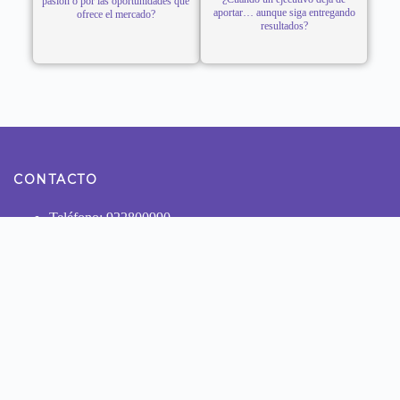
pasión o por las oportunidades que
aportar… aunque siga entregando
ofrece el mercado?
resultados?
CONTACTO
Teléfono: 922800990
Dirección: Calle Tomas Ramsey N° 930 Magdalena del
Mar - Lima
NUESTRAS