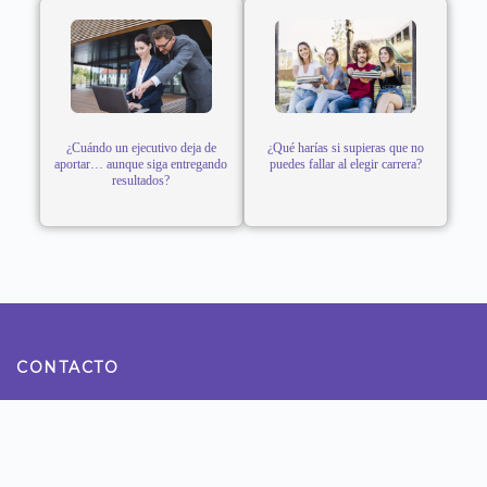
¿Cuándo un ejecutivo deja de
¿Qué harías si supieras que no
aportar… aunque siga entregando
puedes fallar al elegir carrera?
resultados?
CONTACTO
Teléfono: 922800990
Dirección: Calle Tomas Ramsey N° 930 Magdalena del
Mar - Lima