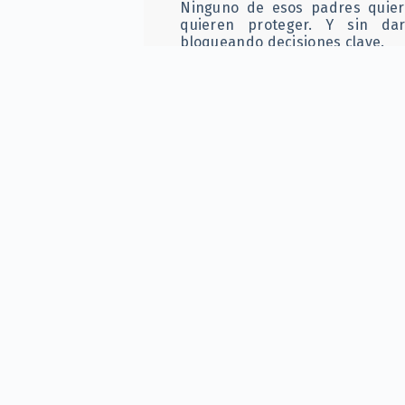
Ninguno de esos padres quiere
quieren proteger. Y sin da
bloqueando decisiones clave.
Te recomendamos:
Quiero s
carrera real?
Cuando el miedo de los adultos 
Muchos padres proyectan sus p
o frustraciones en las decisi
desde el amor, pero el mensaje 
en que puedas elegir bien”
.
Más del
40% de los universitar
de carrera al menos una vez
por
(OCDE, Education at a Glance). 
falta de orientación vocacional 
Consejos que confunden más de 
Frases como: