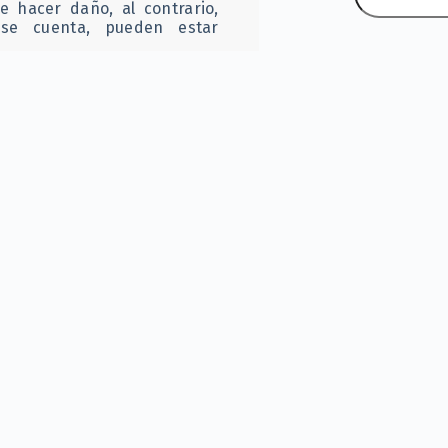
 hacer daño, al contrario,
rse cuenta, pueden estar
Post Reci
er influencer ¿Es eso una
¿
se convierte en presión
l
m
ropias experiencias, miedos
ones de sus hijos. Lo hacen
que llega es otro:
“No confío
ios en Latinoamérica cambia
 falta de claridad vocacional
No es falta de capacidad, es
a tiempo.
¿E
p
lo que aclaran
o